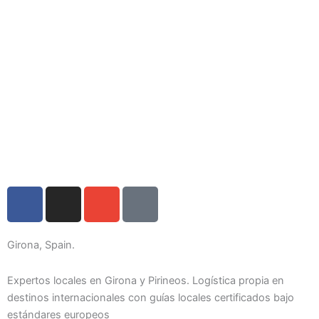
F
I
E
I
a
n
n
c
c
s
v
o
e
t
e
n
Girona, Spain.
b
a
l
-
o
g
o
p
Expertos locales en Girona y Pirineos. Logística propia en
o
r
p
h
destinos internacionales con guías locales certificados bajo
estándares europeos