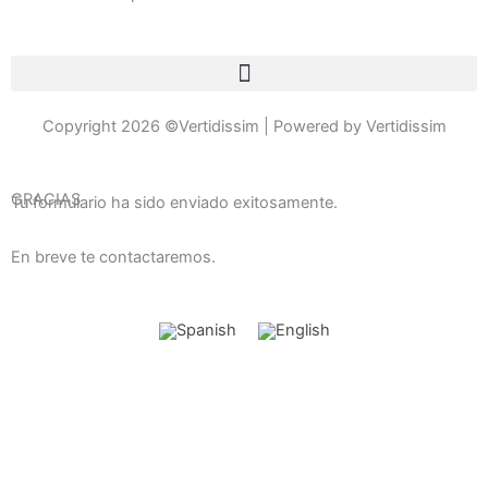
k
a
e
o
-
m
n
f
e
-
c
Copyright 2026 ©Vertidissim | Powered by Vertidissim
a
l
l
GRACIAS
Tu formulario ha sido enviado exitosamente.
En breve te contactaremos.