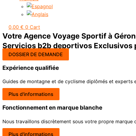
0,00
€
0
Cart
Votre Agence Voyage Sportif à Gérone
Servicios b2b deportivos Exclusivos 
DOSSIER DE DEMANDE
Expérience qualifiée
Guides de montagne et de cyclisme diplômés et experts e
Plus d'informations
Fonctionnement en marque blanche
Nous travaillons discrètement sous votre propre marque ou
Plus d'informations