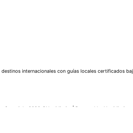
n destinos internacionales con guías locales certificados b
Copyright 2026 ©Vertidissim | Powered by Vertidissim