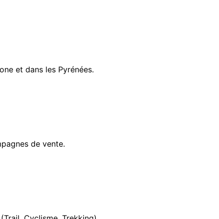
rone et dans les Pyrénées.
mpagnes de vente.
(Trail, Cyclisme, Trekking).