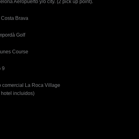
ona Aeropuerto y/o city. (2 pick up point).
 Costa Brava
mpordà Golf
Dunes Course
 9
o comercial La Roca Village
 hotel incluidos)