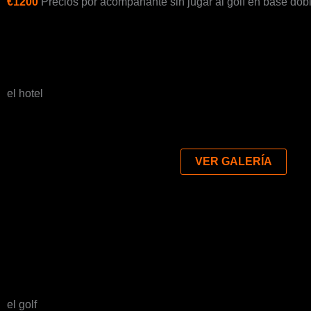
€1200
Precios por acompañante sin jugar al golf en base dobl
el hotel
VER GALERÍA
el golf