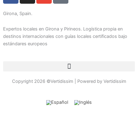
c
s
v
o
e
t
e
n
Girona, Spain.
b
a
l
-
o
g
o
p
Expertos locales en Girona y Pirineos. Logística propia en
o
r
p
h
destinos internacionales con guías locales certificados bajo
estándares europeos
k
a
e
o
-
m
n
f
e
-
c
Copyright 2026 ©Vertidissim | Powered by Vertidissim
a
l
l