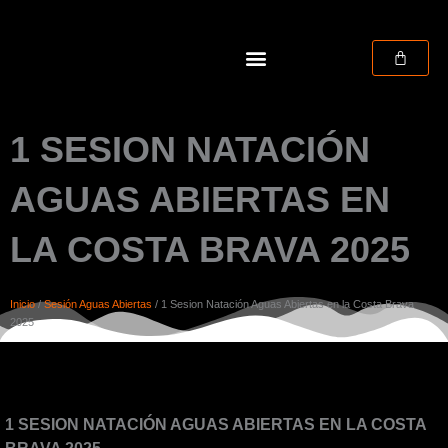
Ir
al
contenido
CART
TRAINING CAMPS
1 SESION NATACIÓN
AGUAS ABIERTAS EN
LA COSTA BRAVA 2025
Inicio
/
Sesión Aguas Abiertas
/ 1 Sesion Natación Aguas Abiertas en la Costa Brava
2025
1 SESION NATACIÓN AGUAS ABIERTAS EN LA COSTA